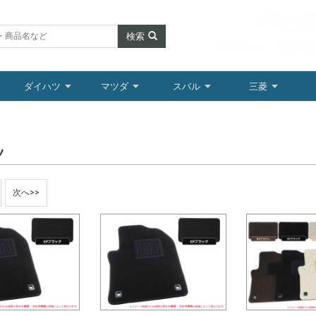
検索
ダイハツ
マツダ
スバル
三菱
ツ
次へ>>