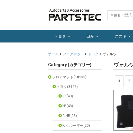
トヨタ
日産
スズキ
ホーム
>
フロアマット
>
トヨタ
> ヴォルツ
ヴォル
Category (カテゴリー)
フロアマット(10133)
1
2
トヨタ(3127)
86(40)
bB(48)
C-HR(28)
FJクルーザー(20)