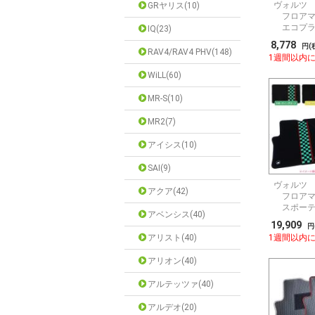
ヴォルツ Z
GRヤリス(10)
フロアマ
エコプラ
IQ(23)
8,778
円(
RAV4/RAV4 PHV(148)
1週間以内
WiLL(60)
MR-S(10)
MR2(7)
アイシス(10)
SAI(9)
ヴォルツ Z
アクア(42)
フロアマ
スポーテ
アベンシス(40)
産】
19,909
円
アリスト(40)
1週間以内
アリオン(40)
アルテッツァ(40)
アルデオ(20)