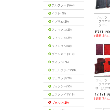
アルファード(64)
イスト(48)
ヴォルツ Z
フロアマ
イプサム(20)
ラバー 
アレックス(20)
9,372
円(
1週間以内
ウィッシュ(29)
ウィンダム(60)
ヴァンガード(10)
ヴィッツ(76)
ヴェルファイア(32)
ヴェロッサ(20)
ヴォルツ Z
フロアマ
ヴォクシー(55)
柄 【受注
17,191
エスクァイア(19)
円
1週間以内
ヴォルツ(20)