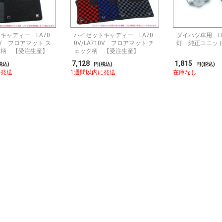
キャディー LA70
ハイゼットキャディー LA70
ダイハツ車用 L
10V フロアマット ス
0V/LA710V フロアマット チ
灯 純正ユニッ
ド柄 【受注生産】
ェック柄 【受注生産】
7,128
1,815
税込)
円(税込)
円(税込)
に発送
1週間以内に発送
在庫なし