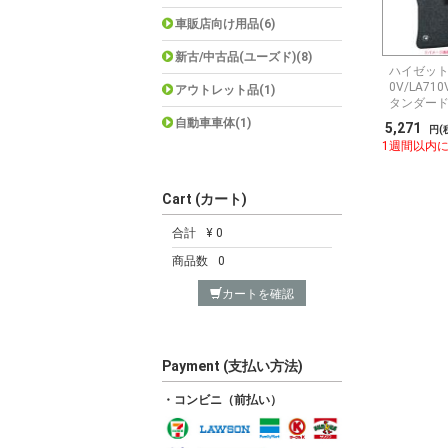
車販店向け用品(6)
新古/中古品(ユーズド)(8)
ハイゼット
0V/LA7
アウトレット品(1)
タンダー
自動車車体(1)
5,271
円(
1週間以内
Cart (カート)
合計
¥ 0
商品数
0
カートを確認
Payment (支払い方法)
・コンビニ（前払い）