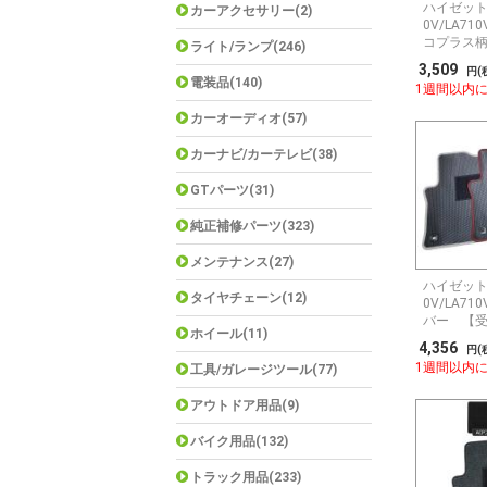
ハイゼット
カーアクセサリー(2)
0V/LA7
コプラス
ライト/ランプ(246)
3,509
円(
電装品(140)
1週間以内
カーオーディオ(57)
カーナビ/カーテレビ(38)
GTパーツ(31)
純正補修パーツ(323)
メンテナンス(27)
ハイゼット
タイヤチェーン(12)
0V/LA7
バー 【
ホイール(11)
4,356
円(
1週間以内
工具/ガレージツール(77)
アウトドア用品(9)
バイク用品(132)
トラック用品(233)