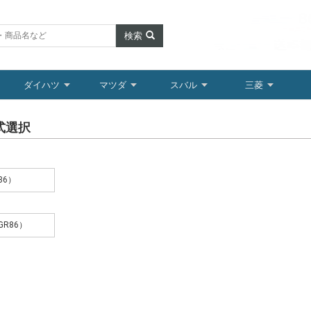
検索
ダイハツ
マツダ
スバル
三菱
式選択
86）
GR86）