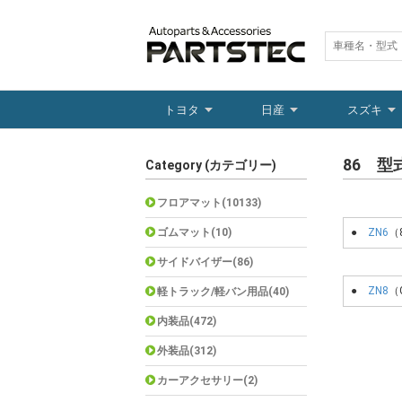
トヨタ
日産
スズキ
86 型
Category (カテゴリー)
フロアマット(10133)
ゴムマット(10)
●
ZN6
（
サイドバイザー(86)
●
ZN8
（
軽トラック/軽バン用品(40)
内装品(472)
外装品(312)
カーアクセサリー(2)