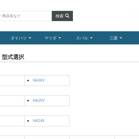
検索
ダイハツ
マツダ
スバル
三菱
 型式選択
●
HA36V
●
HA25V
●
HA24V