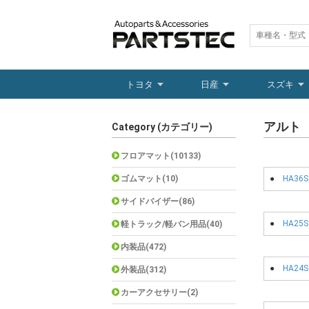
トヨタ
日産
スズキ
アルト
Category (カテゴリー)
フロアマット(10133)
ゴムマット(10)
●
HA36S
サイドバイザー(86)
●
HA25S
軽トラック/軽バン用品(40)
内装品(472)
●
HA24S
外装品(312)
カーアクセサリー(2)