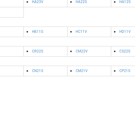
●
HA23V
●
HA22S
●
HA12S
●
HB11S
●
HC11V
●
HD11V
●
CR22S
●
CM22V
●
CS22S
●
CN21S
●
CM21V
●
CP21S