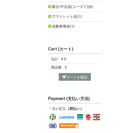
新古/中古品(ユーズド)(8)
アウトレット品(1)
自動車車体(1)
Cart (カート)
合計
¥ 0
商品数
0
カートを確認
Payment (支払い方法)
・コンビニ（前払い）