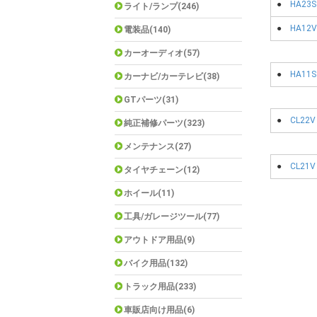
●
HA23S
ライト/ランプ(246)
●
HA12V
電装品(140)
カーオーディオ(57)
●
HA11S
カーナビ/カーテレビ(38)
GTパーツ(31)
●
CL22V
純正補修パーツ(323)
メンテナンス(27)
●
CL21V
タイヤチェーン(12)
ホイール(11)
工具/ガレージツール(77)
アウトドア用品(9)
バイク用品(132)
トラック用品(233)
車販店向け用品(6)