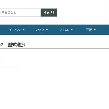
検索
ダイハツ
マツダ
スバル
三菱
:2 型式選択
S