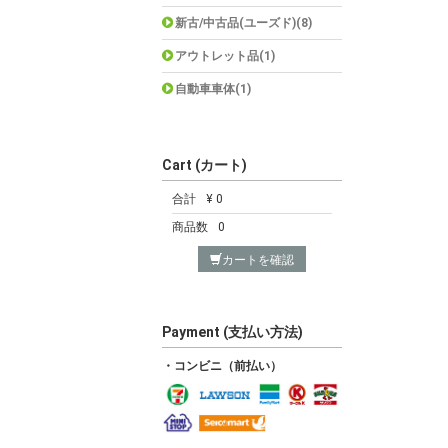
新古/中古品(ユーズド)(8)
アウトレット品(1)
自動車車体(1)
Cart (カート)
合計
¥ 0
商品数
0
カートを確認
Payment (支払い方法)
・コンビニ（前払い）