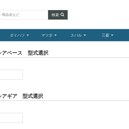
検索
ダイハツ
マツダ
スバル
三菱
シアベース 型式選択
V
シアギア 型式選択