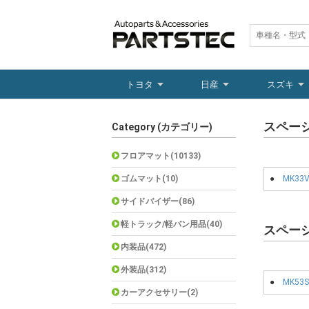
トヨタ
日産
スズキ
スペー
Category (カテゴリー)
フロアマット(10133)
ゴムマット(10)
●
MK33
サイドバイザー(86)
軽トラック/軽バン用品(40)
スペー
内装品(472)
外装品(312)
●
MK53S
カーアクセサリー(2)