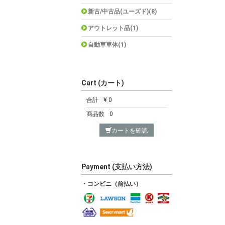
新古/中古品(ユーズド)(8)
アウトレット品(1)
自動車車体(1)
Cart (カート)
合計
¥ 0
商品数
0
カートを確認
Payment (支払い方法)
・コンビニ（前払い）