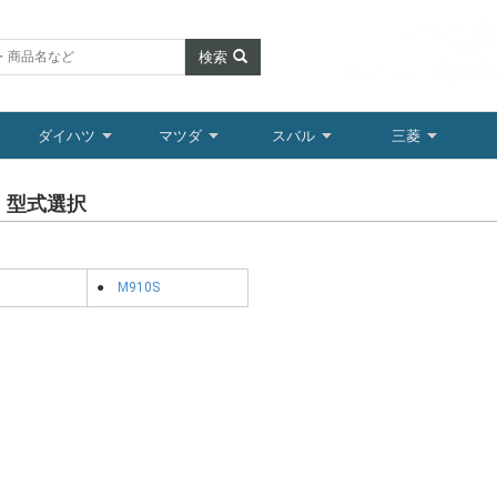
検索
ダイハツ
マツダ
スバル
三菱
 型式選択
●
M910S