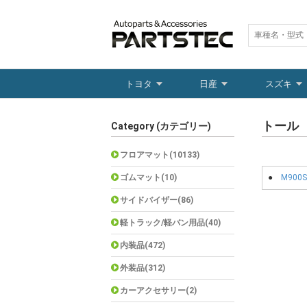
トヨタ
日産
スズキ
トール
Category (カテゴリー)
フロアマット(10133)
ゴムマット(10)
●
M900S
サイドバイザー(86)
軽トラック/軽バン用品(40)
内装品(472)
外装品(312)
カーアクセサリー(2)