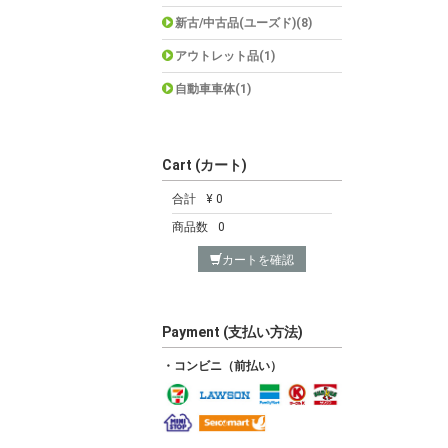
新古/中古品(ユーズド)(8)
アウトレット品(1)
自動車車体(1)
Cart (カート)
合計
¥ 0
商品数
0
カートを確認
Payment (支払い方法)
・コンビニ（前払い）