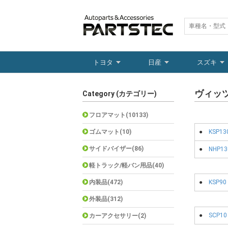
トヨタ
日産
スズキ
ヴィッ
Category (カテゴリー)
フロアマット(10133)
ゴムマット(10)
●
KSP13
サイドバイザー(86)
●
NHP13
軽トラック/軽バン用品(40)
内装品(472)
●
KSP90
外装品(312)
●
SCP10
カーアクセサリー(2)