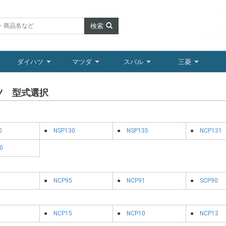
検索
ダイハツ
マツダ
スバル
三菱
ツ 型式選択
0
●
NSP130
●
NSP135
●
NCP131
0
●
NCP95
●
NCP91
●
SCP90
●
NCP15
●
NCP10
●
NCP13