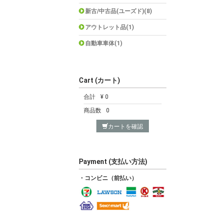
新古/中古品(ユーズド)(8)
アウトレット品(1)
自動車車体(1)
Cart (カート)
合計
¥ 0
商品数
0
カートを確認
Payment (支払い方法)
・コンビニ（前払い）