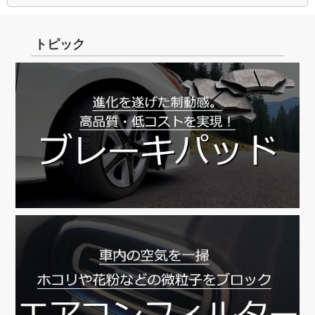
トピック
【8/11～8/16】
8/13 ～ 8/16
8/17より順次対応
8/17より順次対応
※休業前発送に関しまして、8月4日(木)15時までに
ご入金の確認が取れた分まで