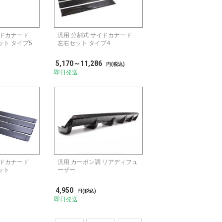
イドカナード
汎用 分割式 サイドカナード
ット タイプ5
左右セット タイプ4
5,170～11,286
円(税込)
即日発送
イドカナード
汎用 カーボン調 リアディフュ
ット
ーザー
4,950
円(税込)
即日発送