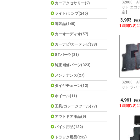
S2000 
カーアクセサリー(2)
ット エコ
産】
ライト/ランプ(246)
3,993
円(
電装品(140)
1週間以内
カーオーディオ(57)
カーナビ/カーテレビ(38)
GTパーツ(31)
純正補修パーツ(323)
メンテナンス(27)
S2000 
タイヤチェーン(12)
ット ラバ
ホイール(11)
4,961
円(
1週間以内
工具/ガレージツール(77)
アウトドア用品(9)
バイク用品(132)
トラック用品(232)