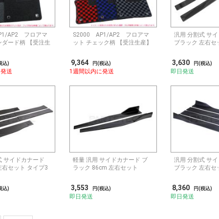
AP1/AP2 フロアマ
S2000 AP1/AP2 フロアマ
汎用 分割式 サ
ンダード柄 【受注生
ット チェック柄 【受注生産】
ブラック 左右セ
9,364
3,630
税込)
円(税込)
円(税込)
に発送
1週間以内に発送
即日発送
式 サイドカナード
軽量 汎用 サイドカナード ブ
汎用 分割式 サ
左右セット タイプ3
ラック 86cm 左右セット
ブラック 左右セ
3,553
8,360
税込)
円(税込)
円(税込)
即日発送
即日発送