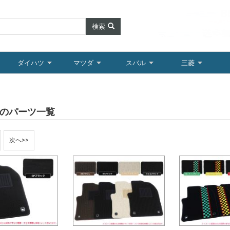
検索
ダイハツ
マツダ
スバル
三菱
00”のパーツ一覧
次へ>>