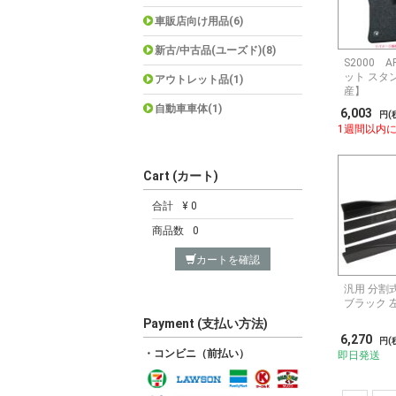
車販店向け用品(6)
新古/中古品(ユーズド)(8)
S2000 
ット スタ
アウトレット品(1)
産】
自動車車体(1)
6,003
円(
1週間以内
Cart (カート)
合計
¥ 0
商品数
0
カートを確認
汎用 分割
ブラック 
Payment (支払い方法)
6,270
円(
・コンビニ（前払い）
即日発送