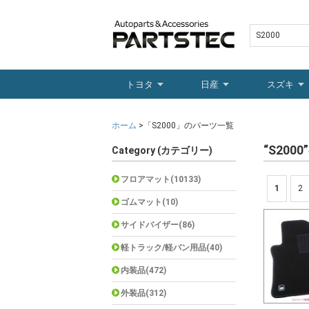
トヨタ
日産
スズキ
ホーム
>「S2000」のパーツ一覧
“S20
Category (カテゴリー)
フロアマット(10133)
1
2
ゴムマット(10)
サイドバイザー(86)
軽トラック/軽バン用品(40)
内装品(472)
外装品(312)